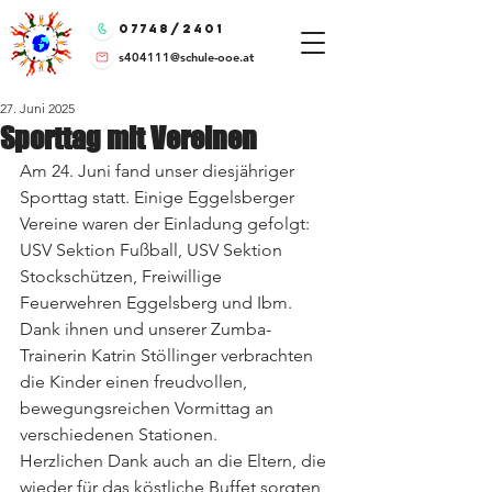
07748/2401
s404111@schule-ooe.at
27. Juni 2025
Sporttag mit Vereinen
Am 24. Juni fand unser diesjähriger 
Sporttag statt. Einige Eggelsberger 
Vereine waren der Einladung gefolgt: 
USV Sektion Fußball, USV Sektion 
Stockschützen, Freiwillige 
Feuerwehren Eggelsberg und Ibm. 
Dank ihnen und unserer Zumba-
Trainerin Katrin Stöllinger verbrachten 
die Kinder einen freudvollen, 
bewegungsreichen Vormittag an 
verschiedenen Stationen.
Herzlichen Dank auch an die Eltern, die 
wieder für das köstliche Buffet sorgten, 