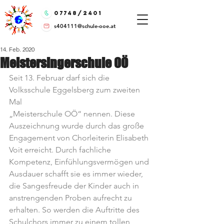
07748/2401
s404111@schule-ooe.at
14. Feb. 2020
Meistersingerschule OÖ
Seit 13. Februar darf sich die 
Volksschule Eggelsberg zum zweiten 
Mal 
„Meisterschule OÖ“ nennen. Diese 
Auszeichnung wurde durch das große 
Engagement von Chorleiterin Elisabeth 
Voit erreicht. Durch fachliche 
Kompetenz, Einfühlungsvermögen und 
Ausdauer schafft sie es immer wieder, 
die Sangesfreude der Kinder auch in 
anstrengenden Proben aufrecht zu 
erhalten. So werden die Auftritte des 
Schulchors immer zu einem tollen 