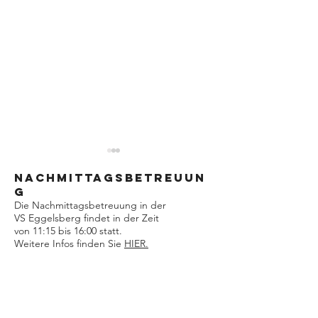
Nachmittagsbetreuun
G
Die Nachmittagsbetreuung in der
VS Eggelsberg findet in der Zeit
Fußball-Cup 2026
von 11:15 bis 16:00 statt.
Weitere Infos finden Sie
HIER.
Gemeinsam.Sicher.Feuerwehr